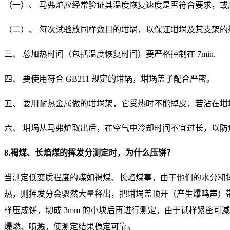
（一）、 马弗炉应经常验证其温度恢复速度是否符合要求，
（二）、 每次试验放同样数目的坩埚，以保证坩埚及其支架的
三、 总加热时间（包括温度恢复时间）要严格控制在 7min.
四、 要使用符合 GB211 规定的坩埚，坩埚盖子配合严密。
五、 要用耐热金属做的坩埚架，它受热时不能掉皮，若沾在坩
六、 坩埚从马弗炉取出后，在空气中冷却时间不宜过长，以防
8.褐煤、长焰煤的挥发分测定时，为什么压饼？
当测定低变质程度的煤如褐煤、长焰煤事，由于他们的水分和挥发
热，则挥发分会骤然大量释出，把坩埚盖顶开（产生爆鸣声）
样压成饼，切成 3mm 的小块后再进行测定，由于试样紧密
爆燃、喷溅，使测定结果稳定可靠。