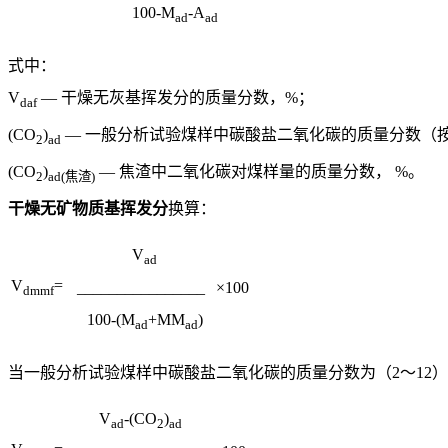
100-M
-A
ad
ad
式中：
V
— 干燥无灰基挥发分的质量分数，%；
daf
(CO
)
— 一般分析试验煤样中碳酸盐二氧化碳的质量分数（按GB
2
ad
(CO
)
— 焦渣中二氧化碳对煤样量的质量分数， %。
2
ad(焦渣)
干燥无矿物质基挥发分
换算：
V
ad
V
=
________________
×100
dmmf
100-(M
+MM
)
ad
ad
当一般分析试验煤样中碳酸盐二氧化碳的质量分数为（2～12
V
-(CO
)
ad
2
ad