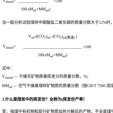
V
=
_______________
×100
dmmf
100-(M
+MM
)
ad
ad
当一般分析试验煤样中碳酸盐二氧化碳的质量分数大于12%时
V
-[(CO
)
-(CO
)
]
ad
2
ad
2
ad(焦渣)
V
=
_____________________________
×100
dmmf
100-(M
+MM
)
ad
ad
式中：
V
— 干燥无矿物质基挥发分的质量分数，%；
dmmf
MM
— 空气干燥基煤样矿物质的质量分数（按GB/T 7560 
ad
3.什么是煤炭中的挥发份？全称为(挥发份产率）
答：指煤中有机物和部分矿物质加热分解后的产物，不全是煤