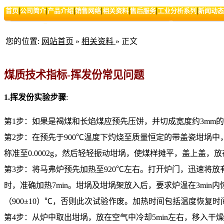
|
|
|
|
|
|
|
首页
公司简介
产品介绍
销售网络
相关资料
售后服务
工业分析系列
新闻动态
您的位置:
网站首页
»
相关资料
» 正文
煤质技术指标-挥发份常见问题
1.挥发份实验步骤
:
第1步：如果是褐煤和长焰煤应预先压饼，并切成宽度约3mm
第2步：在预先于900℃温度下灼烧至质量恒定的带盖瓷坩埚中，
称准至0.0002g，然后轻轻振动坩埚，使煤样摊平，盖上盖，
第3步：将马弗炉预先加热至920℃左右。打开炉门，迅速将
时，准确加热7min。坩埚及坩埚架放入后，要求炉温在3min内恢
（900±10）℃，否则此次试验作废。加热时间包括温度恢复时
第4步：从炉中取出坩埚，放在空气中冷却5min左右，移入干燥