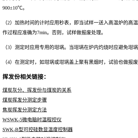
900±10℃。
（2）加热时间的计时应用秒表，即当试样一送入高温炉的高
作过程应准确为7min。否则，试样做报废处理。
（3）测定时应用专用的坩埚。当坩埚在炉内灼烧时应避免坩
（4）在测定时，如坩埚或坩埚盖上聚有黑烟时，试验也做报
挥发份相关链接：
煤炭灰分、挥发份与煤炭的关系
煤炭挥发分测定步骤
焦炭挥发分测定方法
WSWK-5微电脑时温程控仪
SWK-B型可控硅数显温度控制器