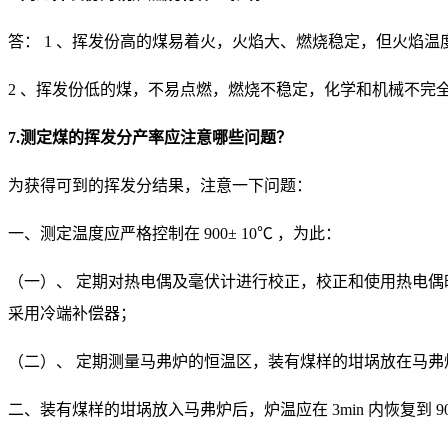
答： 1 、挥发份高的煤易着火，火焰大、燃烧稳定，但火焰温
2 、挥发份低的煤，不易点燃，燃烧不稳定，化学和机械不完
7.测定煤的挥发分产率应注意哪些问题？
为获得可到的挥发分结果，注意一下问题：
一、测定温度应严格控制在 900± 10℃ ，为此：
（一）、 定期对热电偶及毫伏计进行校正，校正和使用热电
采用冷端补偿器；
（二）、 定期测量马弗炉的恒温区，装有煤样的坩埚放在马弗
二、装有煤样的坩埚放入马弗炉后，炉温应在 3min 内恢复到 900