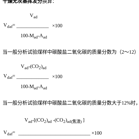
干燥无灰基挥发分
换算：
V
ad
V
=
_____________
×100
daf
100-M
-A
ad
ad
当一般分析试验煤样中碳酸盐二氧化碳的质量分数为（2～12
V
-(CO
)
ad
2
ad
V
=
_____________
×100
daf
100-M
-A
ad
ad
当一般分析试验煤样中碳酸盐二氧化碳的质量分数大于12%时
V
-[(CO
)
-(CO
)
]
ad
2
ad
2
ad(焦渣)
V
=
_____________________________
×100
daf